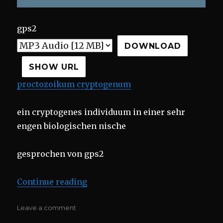
gps2
DOWNLOAD
SHOW URL
proctozoikum cryptogenum
ein cryptogenes individuum in einer sehr
engen biologischen nische
gesprochen von gps2
“000 der symbiont”
Continue reading
on
Leave a comment
000