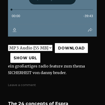
DOWNLOAD
SHOW URL
ein großartiges radio feature zum thema
SICHERHEIT von danny bruder.
on
Leave a comment
000
radio
sickurity
The 24 concepts of Espra