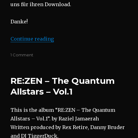
uns für ihren Download.
Danke!
“017 Stationsfunk 017”
Continue reading
on
1 Comment
017
Stationsfunk
017
RE:ZEN – The Quantum
Allstars – Vol.1
This is the album “RE:ZEN – The Quantum
Allstars – Vol.1”. by Raziel Jamaerah
Written produced by Rex Retire, Danny Bruder
and DJ TiggerDuck.