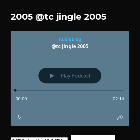
der
symbiont
2005 @tc jingle 2005