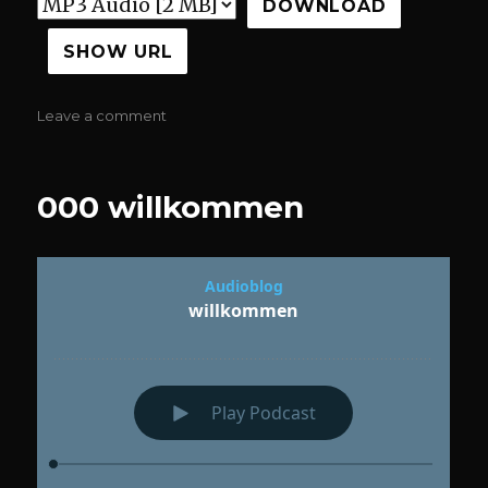
DOWNLOAD
SHOW URL
on
Leave a comment
2005
@tc
jingle
000 willkommen
2005