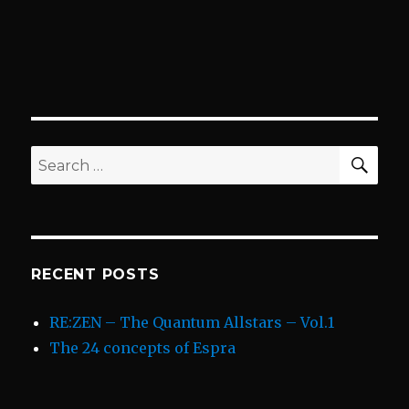
SEA
Search
for:
RECENT POSTS
RE:ZEN – The Quantum Allstars – Vol.1
The 24 concepts of Espra