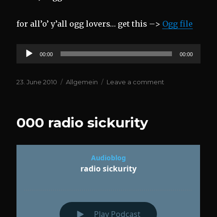
for all’o’ y’all ogg lovers… get this –>
Ogg file
Audio
00:00
00:00
Player
Posted
Categories
on
23. June 2010
Allgemein
Leave a comment
on
RE:ZEN
–
The
000 radio sickurity
Quantum
Allstars
–
Vol.1