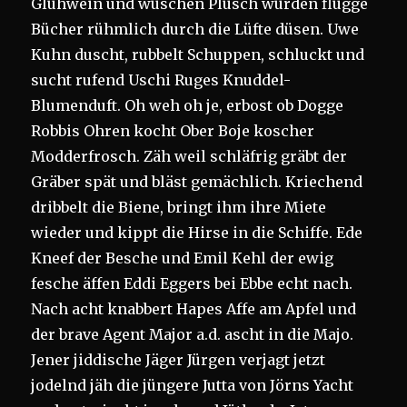
Glühwein und wüschen Plüsch würden flügge
Bücher rühmlich durch die Lüfte düsen. Uwe
Kuhn duscht, rubbelt Schuppen, schluckt und
sucht rufend Uschi Ruges Knuddel-
Blumenduft. Oh weh oh je, erbost ob Dogge
Robbis Ohren kocht Ober Boje koscher
Modderfrosch. Zäh weil schläfrig gräbt der
Gräber spät und bläst gemächlich. Kriechend
dribbelt die Biene, bringt ihm ihre Miete
wieder und kippt die Hirse in die Schiffe. Ede
Kneef der Besche und Emil Kehl der ewig
fesche äffen Eddi Eggers bei Ebbe echt nach.
Nach acht knabbert Hapes Affe am Apfel und
der brave Agent Major a.d. ascht in die Majo.
Jener jiddische Jäger Jürgen verjagt jetzt
jodelnd jäh die jüngere Jutta von Jörns Yacht