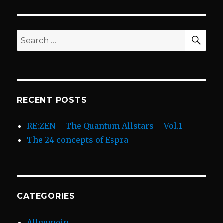
SEA
Search
for:
RECENT POSTS
RE:ZEN – The Quantum Allstars – Vol.1
The 24 concepts of Espra
CATEGORIES
Allgemein